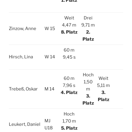
1. Platz
Weit
Drei
4,47 m
9,71 m
Zinzow, Anne
W 15
8. Platz
2.
Platz
60 m
Hirsch, Lina
W 14
9,45 s
Hoch
60 m
Weit
1,50
7,96
s
5,11 m
Trebeß, Oskar
M 14
m
4. Platz
3.
3.
Platz
Platz
Hoch
MJ
1,70 m
Leukert, Daniel
U18
5. Platz