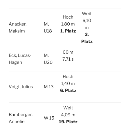
Weit
Hoch
6,10
Anacker,
MJ
1,80 m
m
Maksim
U18
1. Platz
3.
Platz
60 m
Eck, Lucas-
MJ
7,71 s
Hagen
U20
Hoch
1,40 m
Voigt, Julius
M 13
6. Platz
Weit
Bamberger,
4,09 m
W 15
Annelie
19. Platz