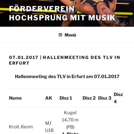
Zum
FÖRDERVEREIN
Inhalt
HOCHSPRUNG MIT MUSIK
springen
Menü
07.01.2017 | HALLENMEETING DES TLV IN
ERFURT
Hallenmeeting des TLV in Erfurt am 07.01.2017
Disz
Name
AK
Disz 1
Disz 2
Disz 3
4
Kugel
14,70 m
MJ
Kroll, Kevin
(PB)
U18