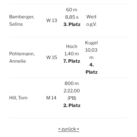
60 m
Bamberger,
Weit
8,85 s
W 13
Selina
o.g.V.
3. Platz
Kugel
Hoch
10,03
Pohlemann,
1,40 m
W 15
m
Annelie
7. Platz
4.
Platz
800 m
2:22,00
Hill, Tom
M 14
(PB)
2. Platz
> zurück <