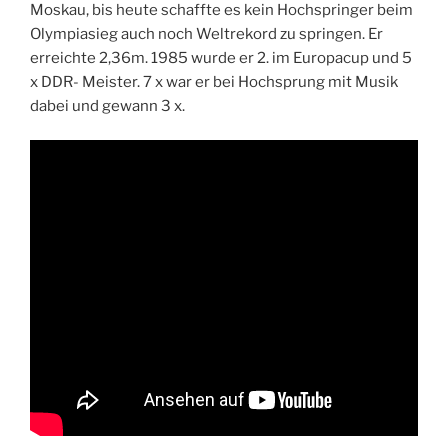
Moskau, bis heute schaffte es kein Hochspringer beim
Olympiasieg auch noch Weltrekord zu springen. Er
erreichte 2,36m. 1985 wurde er 2. im Europacup und 5
x DDR- Meister. 7 x war er bei Hochsprung mit Musik
dabei und gewann 3 x.