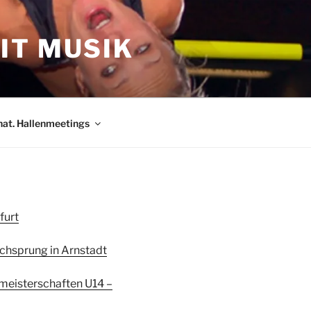
IT MUSIK
nat. Hallenmeetings
furt
ochsprung in Arnstadt
smeisterschaften U14 –