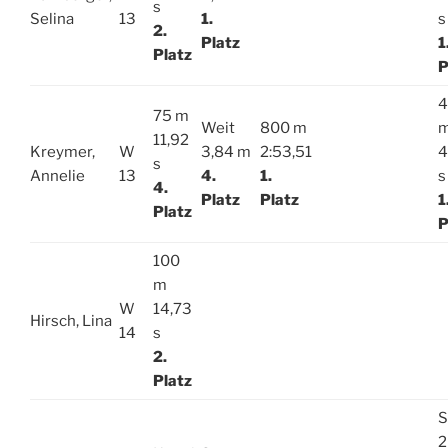
s
Selina
13
1.
s
2.
Platz
1
Platz
P
4
75 m
Weit
800 m
11,92
Kreymer,
W
3,84 m
2:53,51
4
s
Annelie
13
4.
1.
s
4.
Platz
Platz
1
Platz
P
100
m
W
14,73
Hirsch, Lina
14
s
2.
Platz
S
2