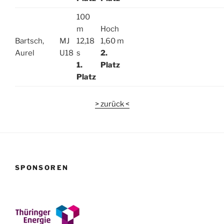
100
m
Hoch
Bartsch,
MJ
12,18
1,60 m
Aurel
U18
s
2.
1.
Platz
Platz
> zurück <
SPONSOREN