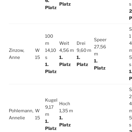
6.
Platz
s
Platz
2
P
S
100
1
Speer
m
Weit
Drei
4
27,56
Zinzow,
W
14,10
4,56 m
9,60 m
m
Anne
15
s
1.
1.
5
1.
1.
Platz
Platz
s
Platz
Platz
1
P
S
2
Kugel
Hoch
4
9,17
Pohlemann,
W
1,35 m
m
Annelie
15
1.
5
1.
Platz
s
Platz