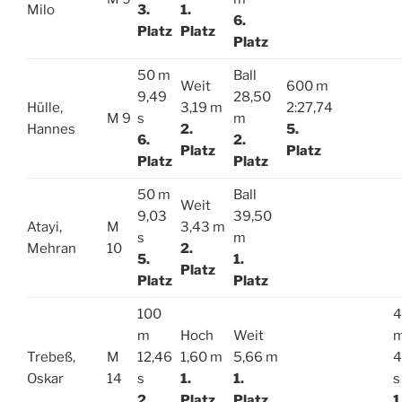
Milo
3.
1.
6.
Platz
Platz
Platz
50 m
Ball
Weit
600 m
9,49
28,50
Hülle,
3,19 m
2:27,74
M 9
s
m
Hannes
2.
5.
6.
2.
Platz
Platz
Platz
Platz
50 m
Ball
Weit
9,03
39,50
Atayi,
M
3,43 m
s
m
Mehran
10
2.
5.
1.
Platz
Platz
Platz
100
4
m
Hoch
Weit
Trebeß,
M
12,46
1,60 m
5,66 m
4
Oskar
14
s
1.
1.
s
2.
Platz
Platz
1