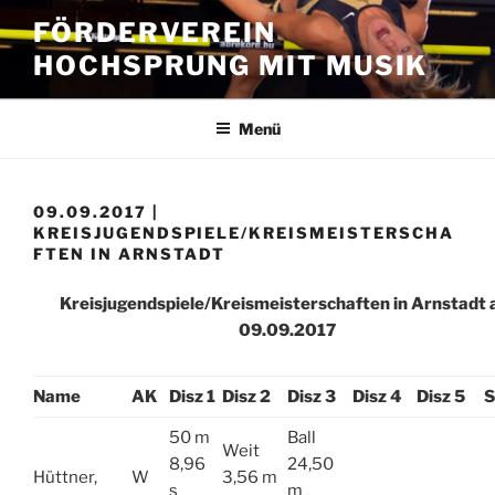
Zum
FÖRDERVEREIN
Inhalt
HOCHSPRUNG MIT MUSIK
springen
Menü
09.09.2017 |
KREISJUGENDSPIELE/KREISMEISTERSCHA
FTEN IN ARNSTADT
Kreisjugendspiele/Kreismeisterschaften in Arnstadt
09.09.2017
Name
AK
Disz 1
Disz 2
Disz 3
Disz 4
Disz 5
S
50 m
Ball
Weit
8,96
24,50
Hüttner,
W
3,56 m
s
m