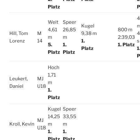
Platz
P
4
Weit
Speer
Kugel
4,61
26,85
800 m
Hill, Tom
M
9,38 m
4
m
m
2:39,03
Lorenz
14
1.
s
5.
1.
1. Platz
Platz
1
Platz
Platz
P
Hoch
1,71
Leukert,
MJ
m
Daniel
U18
1.
Platz
Kugel
Speer
14,25
33,55
MJ
Kroll, Kevin
m
m
U18
1.
1.
Platz
Platz