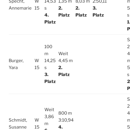
Specht,
W
14,53
1,35 m
8,03 m
2:50,11
Annemarie
15
s
2.
2.
3.
5
4.
Platz
Platz
Platz
s
Platz
1
P
S
100
2
m
Weit
4
Burger,
W
14,25
4,45 m
Yara
15
s
2.
5
3.
Platz
s
Platz
2
P
S
2
Weit
800 m
4
3,86
Schmidt,
W
3:10,94
m
Susanne
15
4.
5