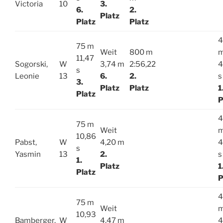
Victoria
10
3.
6.
2.
Platz
Platz
Platz
4
75 m
Weit
800 m
11,47
Sogorski,
W
3,74 m
2:56,22
4
s
Leonie
13
6.
2.
s
3.
Platz
Platz
1
Platz
P
4
75 m
Weit
10,86
Pabst,
W
4,20 m
4
s
Yasmin
13
2.
s
1.
Platz
1
Platz
P
4
75 m
Weit
10,93
Bamberger,
W
4,47 m
4