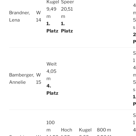
Kugel
Speer
4
9,49
20,51
Brandner,
W
m
m
Lena
14
5
1.
1.
s
Platz
Platz
2
P
S
1
Weit
4
4,05
Bamberger,
W
m
Annelie
15
5
4.
s
Platz
1
P
S
100
1
m
Hoch
Kugel
800 m
4