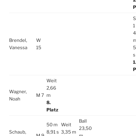
2
P
S
1
4
Brendel,
W
Vanessa
15
5
s
1
P
Weit
2,66
Wagner,
M 7
m
Noah
8.
Platz
Ball
50 m
Weit
23,50
Schaub,
8,91 s
3,35 m
M 9
m