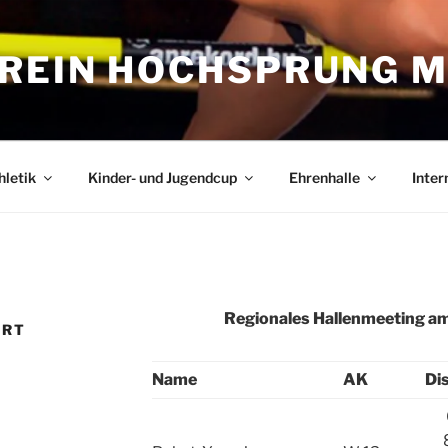
REIN HOCHSPRUNG M
hletik
Kinder- und Jugendcup
Ehrenhalle
Inter
Regionales Hallenmeeting am 
URT
Name
AK
Dis