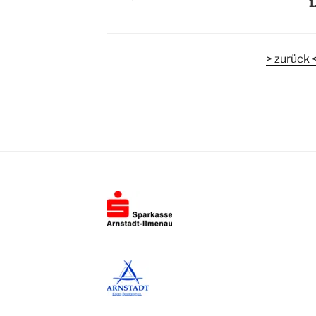
1
> zurück 