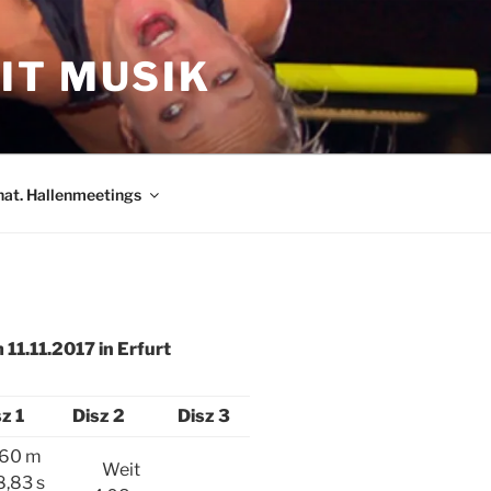
IT MUSIK
nat. Hallenmeetings
11.11.2017 in Erfurt
z 1
Disz 2
Disz 3
60 m
Weit
8,83 s