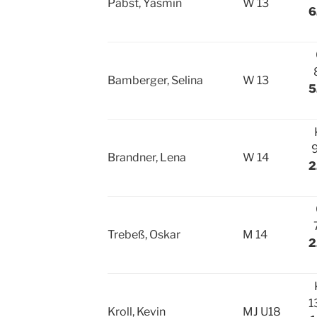
Pabst, Yasmin
W 13
6
Bamberger, Selina
W 13
5
Brandner, Lena
W 14
2
Trebeß, Oskar
M 14
2
1
Kroll, Kevin
MJ U18