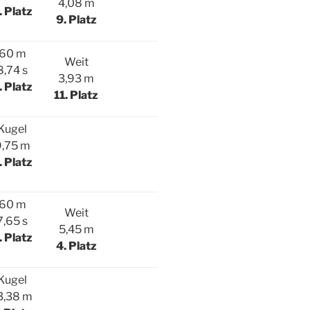
4,08 m
. Platz
9. Platz
60 m
Weit
8,74 s
3,93 m
. Platz
11. Platz
Kugel
9,75 m
. Platz
60 m
Weit
7,65 s
5,45 m
. Platz
4. Platz
Kugel
3,38 m