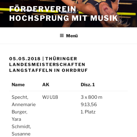
Zum
FÖRDERVEREIN
Inhalt
HOCHSPRUNG MIT MUSIK
springen
Menü
05.05.2018 | THÜRINGER
LANDESMEISTERSCHAFTEN
LANGSTAFFELN IN OHRDRUF
Name
AK
Disz. 1
Specht,
WJ U18
3 x 800 m
Annemarie
9:13,56
Burger,
1. Platz
Yara
Schmidt,
Susanne