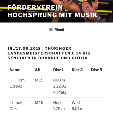
Zum
FÖRDERVEREIN
Inhalt
HOCHSPRUNG MIT MUSIK
springen
Menü
16./17.06.2018 | THÜRINGER
LANDESMEISTERSCHAFTEN U 14 BIS
SENIOREN IN OHRDRUF UND GOTHA
Name
AK
Disz 1
Disz 2
Disz 3
Hill, Tom
M 15
800 m
Lorenz
2:22,92
4. Platz
Trebeß,
M 15
Hoch
Weit
Oskar
1,75 m
6,01 m