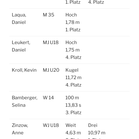
1. Platz
4. Platz
Laqua,
M 35
Hoch
Daniel
1,78 m
1. Platz
Leukert,
MJ U18
Hoch
Daniel
1,75 m
4. Platz
Kroll, Kevin
MJ U20
Kugel
11,72 m
4. Platz
Bamberger,
W 14
100 m
Selina
13,83 s
3. Platz
Zinzow,
WJ U18
Weit
Drei
Anne
4,63 m
10,97 m