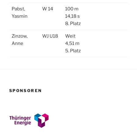
Pabst,
W 14
100 m
Yasmin
14,18 s
8. Platz
Zinzow,
WJ U18
Weit
Anne
4,51 m
5. Platz
SPONSOREN