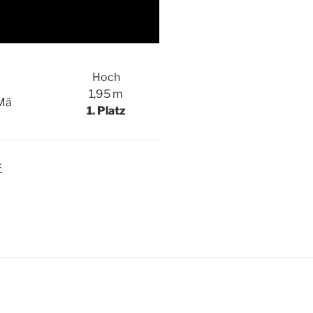
Hoch
1,95 m
Mä
1. Platz
<