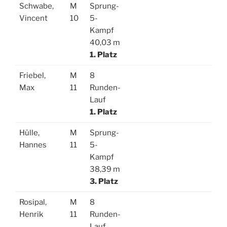
Schwabe,
M
Sprung-
Vincent
10
5-
Kampf
40,03 m
1. Platz
Friebel,
M
8
Max
11
Runden-
Lauf
1. Platz
Hülle,
M
Sprung-
Hannes
11
5-
Kampf
38,39 m
3. Platz
Rosipal,
M
8
Henrik
11
Runden-
Lauf