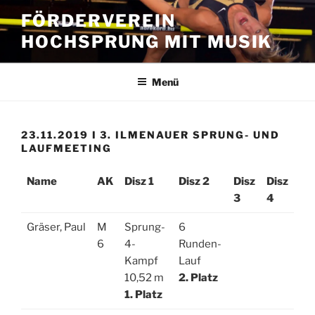
Zum
FÖRDERVEREIN
Inhalt
HOCHSPRUNG MIT MUSIK
springen
Menü
23.11.2019 I 3. ILMENAUER SPRUNG- UND
LAUFMEETING
Name
AK
Disz 1
Disz 2
Disz
Disz
3
4
Gräser, Paul
M
Sprung-
6
6
4-
Runden-
Kampf
Lauf
10,52 m
2. Platz
1. Platz