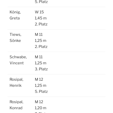
5. Platz
König,
W 15
Greta
1,45 m
2. Platz
Tiews,
M 11
Sönke
1,25 m
2. Platz
Schwabe,
M 11
Vincent
1,25 m
3. Platz
Rosipal,
M 12
Henrik
1,25 m
5. Platz
Rosipal,
M 12
Konrad
1,20 m