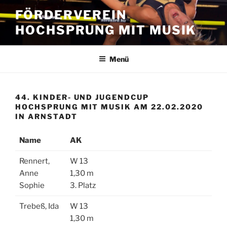
Zum
FÖRDERVEREIN
Inhalt
HOCHSPRUNG MIT MUSIK
springen
Menü
44. KINDER- UND JUGENDCUP
HOCHSPRUNG MIT MUSIK AM 22.02.2020
IN ARNSTADT
Name
AK
Rennert,
W 13
Anne
1,30 m
Sophie
3. Platz
Trebeß, Ida
W 13
1,30 m